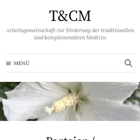
S
T&CM
p
r
i
Arbeitsgemeinschaft zur Förderung der traditionellen
und komplementären Medizin
n
g
e
S
u
z
MENÜ
c
h
u
e
m
n
a
I
c
h
n
:
h
a
l
t